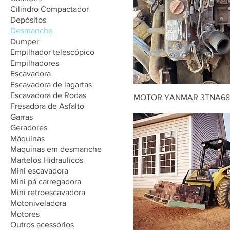
Cilindro Compactador
Depósitos
Desmanche
Dumper
Empilhador telescópico
Empilhadores
Escavadora
Escavadora de lagartas
Escavadora de Rodas
MOTOR YANMAR 3TNA68
Fresadora de Asfalto
Garras
Geradores
Máquinas
Maquinas em desmanche
Martelos Hidraulicos
Mini escavadora
Mini pá carregadora
Mini retroescavadora
Motoniveladora
Motores
Outros acessórios